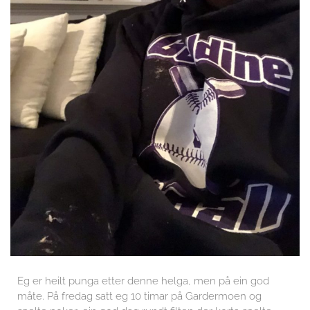
Eg er heilt punga etter denne helga, men på ein god
måte. På fredag satt eg 10 timar på Gardermoen og