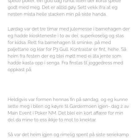
spelte poker, ein god dag rundt filten der korta spelte
godt med meg. Det er alltid gøy. Sett vekk ifra at eg
nesten mista heile stacken min på siste handa.
Lørdag var det tre timar med julemesse i barnehagen der
eg hadde kioskteneste i to av dei, superkoselig og stas
for kidsa. Rett fra barnehagen til sminke, på med
paljettane og klar for P3 Gull. Kontrastar er fint, hehe. Så
heim fra festen der eg blei møtt med ei lita jente som
hadde kasta opp i senga. Fra finstas til joggedress med
oppkast på.
Heldigvis
var formen hennas fin på søndag, og eg kunne
sette meg i bilen og køyre til Gardermoen igjen- dag 2 av
Main Event i Poker NM. Det blei ein kort affære for min
del da mine to ess ikkje to mot to knektar.
Så var det heim igjen og rimelig spent på siste seriekamp