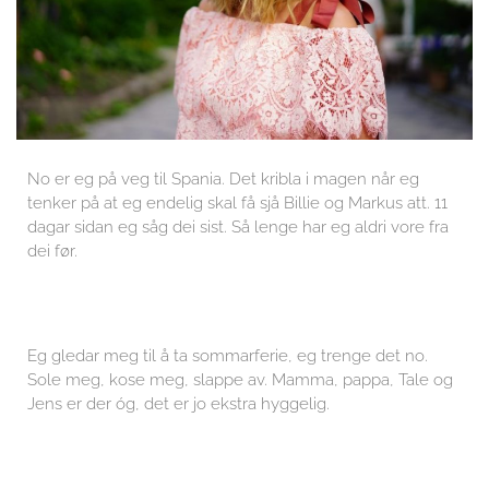
No er eg på veg til Spania. Det kribla i magen når eg
tenker på at eg endelig skal få sjå Billie og Markus att. 11
dagar sidan eg såg dei sist. Så lenge har eg aldri vore fra
dei før.
Eg gledar meg til å ta sommarferie, eg trenge det no.
Sole meg, kose meg, slappe av. Mamma, pappa, Tale og
Jens er der óg, det er jo ekstra hyggelig.