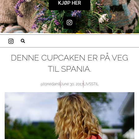
KJØP HER
I
n
s
t
a
g
r
DENNE CUPCAKEN ER PÅ VEG
a
TIL SPANIA.
m
@tonedamli
June 30, 2017
LIVSSTIL