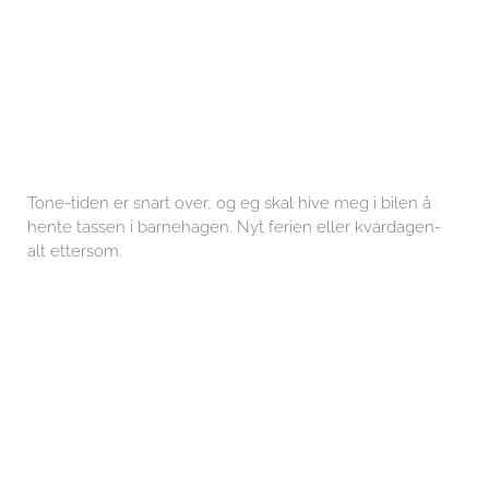
Leave a Comment
Your email address will not be published.
Required fields
are marked
*
Type
here..
Name*
Email*