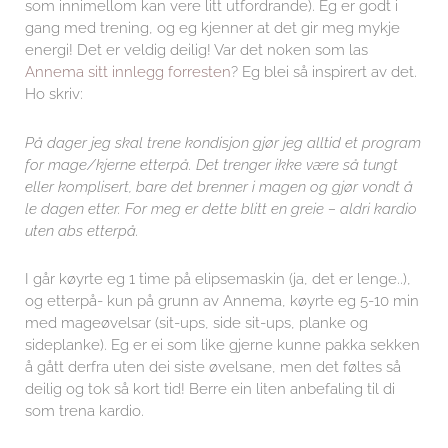
som innimellom kan vere litt utfordrande). Eg er godt i
gang med trening, og eg kjenner at det gir meg mykje
energi! Det er veldig deilig! Var det noken som las
Annema sitt innlegg forresten
? Eg blei så inspirert av det.
Ho skriv:
På dager jeg skal trene kondisjon gjør jeg alltid et program
for mage/kjerne etterpå. Det trenger ikke være så tungt
eller komplisert, bare det brenner i magen og gjør vondt å
le dagen etter. For meg er dette blitt en greie – aldri kardio
uten abs etterpå.
I går køyrte eg 1 time på elipsemaskin (ja, det er lenge..),
og etterpå- kun på grunn av Annema, køyrte eg 5-10 min
med mageøvelsar (sit-ups, side sit-ups, planke og
sideplanke). Eg er ei som like gjerne kunne pakka sekken
å gått derfra uten dei siste øvelsane, men det føltes så
deilig og tok så kort tid! Berre ein liten anbefaling til di
som trena kardio.