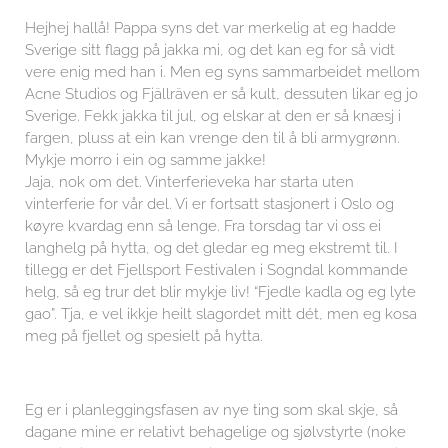
Hejhej hallå! Pappa syns det var merkelig at eg hadde
Sverige sitt flagg på jakka mi, og det kan eg for så vidt
vere enig med han i. Men eg syns sammarbeidet mellom
Acne Studios og Fjällräven er så kult, dessuten likar eg jo
Sverige. Fekk jakka til jul, og elskar at den er så knæsj i
fargen, pluss at ein kan vrenge den til å bli armygrønn.
Mykje morro i ein og samme jakke!
Jaja, nok om det. Vinterferieveka har starta uten
vinterferie for vår del. Vi er fortsatt stasjonert i Oslo og
køyre kvardag enn så lenge. Fra torsdag tar vi oss ei
langhelg på hytta, og det gledar eg meg ekstremt til. I
tillegg er det Fjellsport Festivalen i Sogndal kommande
helg, så eg trur det blir mykje liv! “Fjedle kadla og eg lyte
gao”. Tja, e vel ikkje heilt slagordet mitt dét, men eg kosa
meg på fjellet og spesielt på hytta.
Eg er i planleggingsfasen av nye ting som skal skje, så
dagane mine er relativt behagelige og sjølvstyrte (noke