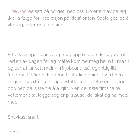
Tine Andrea
satt på bordet med oss. Ho er ein av dei eg
likar å følge for inspirasjon på klesfronten. Sabla god på å
kle seg, etter min meining.
Etter visningen dansa eg meg opp i studio der eg var ut
resten av dagen før eg måtte komme meg heim til mann
og barn. Har blitt meir 9-16 jobbar altså, egentlig litt
“unormalt” når det kjemme til studiojobbing. Før i tiden
begynte vi alltid seint og avslutta seint, dette er er snudd
opp ned dei siste tre åra, gitt. Men dei siste timane før
vetlemor skal legge seg er prislause, dei skal eg ha med
meg.
Snakkast snart.
Tone.