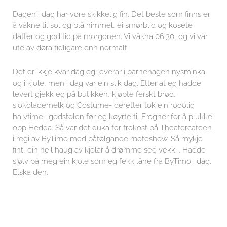
Dagen i dag har vore skikkelig fin. Det beste som finns er
å våkne til sol og blå himmel, ei smørblid og kosete
datter og god tid på morgonen. Vi våkna 06:30, og vi var
ute av døra tidligare enn normalt.
Det er ikkje kvar dag eg leverar i barnehagen nysminka
og i kjole, men i dag var ein slik dag. Etter at eg hadde
levert gjekk eg på butikken, kjøpte ferskt brød,
sjokolademelk og Costume- deretter tok ein rooolig
halvtime i godstolen før eg køyrte til Frogner for å plukke
opp Hedda. Så var det duka for frokost på Theatercafeen
i regi av ByTimo med påfølgande moteshow. Så mykje
fint, ein heil haug av kjolar å drømme seg vekk i. Hadde
sjølv på meg ein kjole som eg fekk låne fra ByTimo i dag.
Elska den.