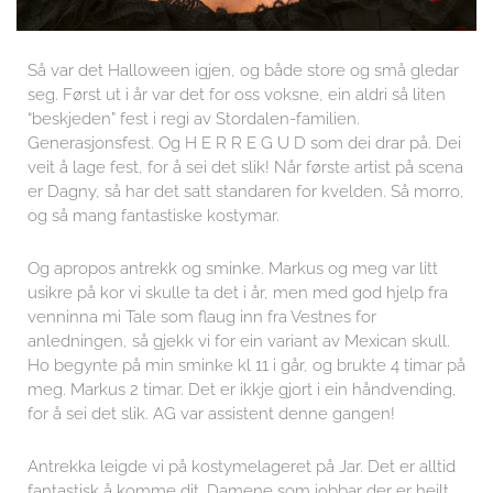
Så var det Halloween igjen, og både store og små gledar
seg. Først ut i år var det for oss voksne, ein aldri så liten
“beskjeden” fest i regi av Stordalen-familien.
Generasjonsfest. Og H E R R E G U D som dei drar på. Dei
veit å lage fest, for å sei det slik! Når første artist på scena
er Dagny, så har det satt standaren for kvelden. Så morro,
og så mang fantastiske kostymar.
Og apropos antrekk og sminke. Markus og meg var litt
usikre på kor vi skulle ta det i år, men med god hjelp fra
venninna mi Tale som flaug inn fra Vestnes for
anledningen, så gjekk vi for ein variant av Mexican skull.
Ho begynte på min sminke kl 11 i går, og brukte 4 timar på
meg. Markus 2 timar. Det er ikkje gjort i ein håndvending,
for å sei det slik. AG var assistent denne gangen!
Antrekka leigde vi på kostymelageret på Jar. Det er alltid
fantastisk å komme dit. Damene som jobbar der er heilt