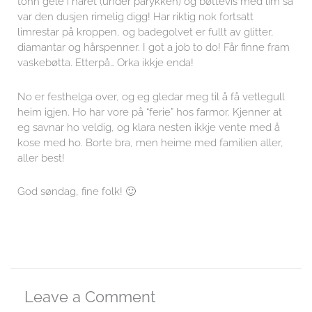
tonn gele i håret (under parykken) og bøttevis med lim så
var den dusjen rimelig digg! Har riktig nok fortsatt
limrestar på kroppen, og badegolvet er fullt av glitter,
diamantar og hårspenner. I got a job to do! Får finne fram
vaskebøtta. Etterpå… Orka ikkje enda!
No er festhelga over, og eg gledar meg til å få vetlegull
heim igjen. Ho har vore på “ferie” hos farmor. Kjenner at
eg savnar ho veldig, og klara nesten ikkje vente med å
kose med ho. Borte bra, men heime med familien aller,
aller best!
God søndag, fine folk! 🙂
Leave a Comment