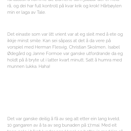
rå, og dei har full kontroll på kvar krik og krok! Hårbøylen
min er laga av Tale.
Det einaste som var litt vrient var at eg sleit med å ete og
ikkje minst smile. Kan sei såpass at det å da vere på
vorspiel med Herman Flesvig, Christian Skolmen, Isabel
Ødegård og Janne Formoe var ganske utfordrande da eg
holdt på å bryte ut i latter kvart minutt. Satt å humra med
munnen lukka. Haha!
Det var ganske deilig å få av seg alt etter ein lang kveld,
10 gangaren av å ta av seg bunaden på 17.mai. Med eit