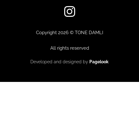
I
n
s
Copyright 2026 © TONE DAMLI
t
All rights reserved
a
Developed and designed by
Pagelook
g
r
a
m