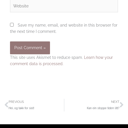
Website
Save my name, email, and website in this browser for
the next time I comment.
This site uses Akismet to reduce spam.
Learn how your
comment data is processed.
Prev
N
PREVIOUS
NEXT
Hei, og takk for sist!
Kan ein stoppe tiden litt?