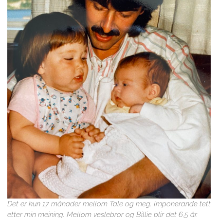
Det er kun 17 månader mellom Tale og meg. Imponerande tett
etter min meining. Mellom veslebror og Billie blir det 6,5 år.