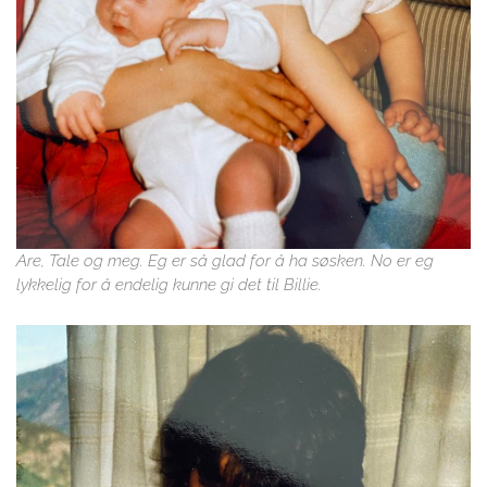
Are, Tale og meg. Eg er så glad for å ha søsken. No er eg
lykkelig for å endelig kunne gi det til Billie.