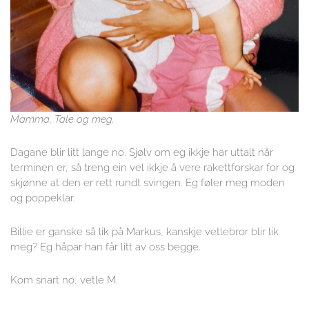
Mamma, Tale og meg.
Dagane blir litt lange no. Sjølv om eg ikkje har uttalt når
terminen er, så treng ein vel ikkje å vere rakettforskar for og
skjønne at den er rett rundt svingen. Eg føler meg moden
og poppeklar.
Billie er ganske så lik på Markus, kanskje vetlebror blir lik
meg? Eg håpar han får litt av oss begge.
Kom snart no, vetle M.