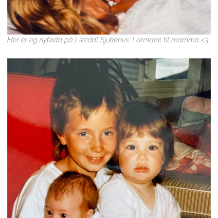
Her er eg nyfødd på Lærdal Sjukehus. I armane til mamma <3