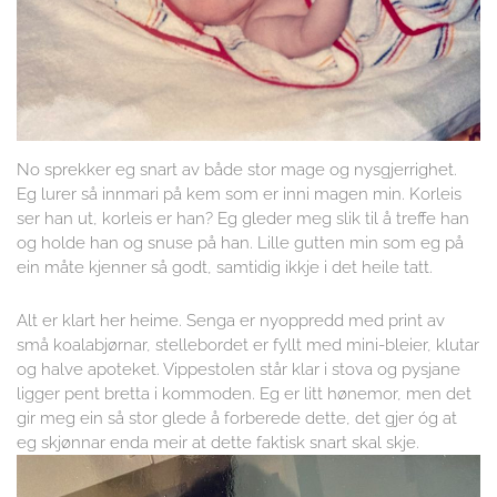
No sprekker eg snart av både stor mage og nysgjerrighet.
Eg lurer så innmari på kem som er inni magen min. Korleis
ser han ut, korleis er han? Eg gleder meg slik til å treffe han
og holde han og snuse på han. Lille gutten min som eg på
ein måte kjenner så godt, samtidig ikkje i det heile tatt.
Alt er klart her heime. Senga er nyoppredd med print av
små koalabjørnar, stellebordet er fyllt med mini-bleier, klutar
og halve apoteket. Vippestolen står klar i stova og pysjane
ligger pent bretta i kommoden. Eg er litt hønemor, men det
gir meg ein så stor glede å forberede dette, det gjer óg at
eg skjønnar enda meir at dette faktisk snart skal skje.