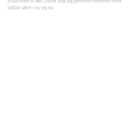
trusa etter ei økt. Dette skal eg jammen fortsette med.
Iallfall sånn i ny og ne.
Eg gledar meg til resten av veka som blir betraktelig
roligare enn helga. Ser fram til sofakos på kveldane og
familietid. Det beste som finns.
Leave a Comment
Your email address will not be published.
Required fields
are marked
*
Type
here..