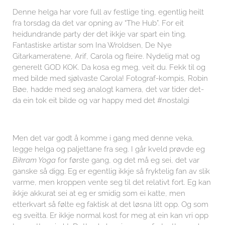
Denne helga har vore full av festlige ting, egentlig heilt
fra torsdag da det var opning av “The Hub”. For eit
heidundrande party der det ikkje var spart ein ting.
Fantastiske artistar som Ina Wroldsen, De Nye
Gitarkameratene, Arif, Carola og fleire. Nydelig mat og
generelt GOD KOK. Da kosa eg meg, veit du. Fekk til og
med bilde med sjølvaste Carola! Fotograf-kompis, Robin
Bøe, hadde med seg analogt kamera, det var tider det-
da ein tok eit bilde og var happy med det #nostalgi
Men det var godt å komme i gang med denne veka,
legge helga og paljettane fra seg. I går kveld prøvde eg
Bikram Yoga
for første gang, og det må eg sei, det var
ganske så digg. Eg er egentlig ikkje så fryktelig fan av slik
varme, men kroppen vente seg til det relativt fort. Eg kan
ikkje akkurat sei at eg er smidig som ei katte, men
etterkvart så følte eg faktisk at det løsna litt opp. Og som
eg sveitta. Er ikkje normal kost for meg at ein kan vri opp