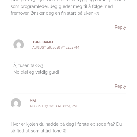
som programleder. Jeg gleder meg til å følge med
fremover. Ønsker deg en fin start på uken <3
Reply
TONE DAMLI
AUGUST 28, 2018 AT 11:21 AM
Å, tusen takk<3
No blei eg veldig glad!
Reply
MAI
AUGUST 27, 2018 AT 12:03 PM
Hvor er kjolen du hadde på deg i første episode fra? Du
så flott ut som alltid Tone 🌸