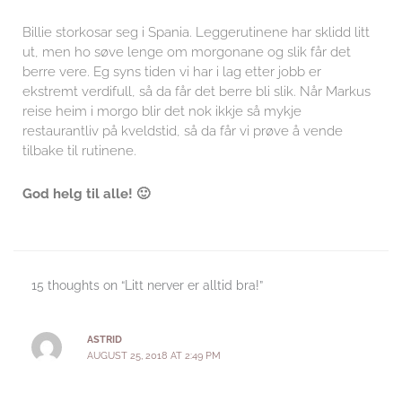
Billie storkosar seg i Spania. Leggerutinene har sklidd litt
ut, men ho søve lenge om morgonane og slik får det
berre vere. Eg syns tiden vi har i lag etter jobb er
ekstremt verdifull, så da får det berre bli slik. Når Markus
reise heim i morgo blir det nok ikkje så mykje
restaurantliv på kveldstid, så da får vi prøve å vende
tilbake til rutinene.
God helg til alle! 🙂
15 thoughts on “Litt nerver er alltid bra!”
ASTRID
AUGUST 25, 2018 AT 2:49 PM