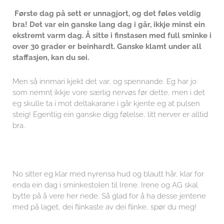
Første dag på sett er unnagjort, og det føles veldig
bra! Det var ein ganske lang dag i går, ikkje minst ein
ekstremt varm dag. Å sitte i finstasen med full sminke i
over 30 grader er beinhardt. Ganske klamt under all
staffasjen, kan du sei.
Men så innmari kjekt det var, og spennande. Eg har jo
som nemnt ikkje vore særlig nervøs før dette, men i det
eg skulle ta i mot deltakarane i går kjente eg at pulsen
steig! Egentlig ein ganske digg følelse, litt nerver er alltid
bra.
No sitter eg klar med nyrensa hud og blautt hår, klar for
enda ein dag i sminkestolen til Irene. Irene og AG skal
bytte på å vere her nede. Så glad for å ha desse jentene
med på laget, dei flinkaste av dei flinke, spør du meg!