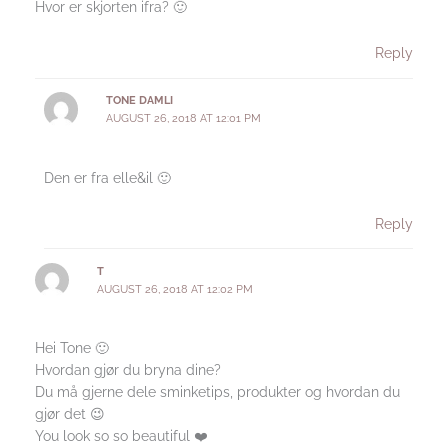
Hvor er skjorten ifra? 🙂
Reply
TONE DAMLI
AUGUST 26, 2018 AT 12:01 PM
Den er fra elle&il 🙂
Reply
T
AUGUST 26, 2018 AT 12:02 PM
Hei Tone 🙂
Hvordan gjør du bryna dine?
Du må gjerne dele sminketips, produkter og hvordan du
gjør det 😉
You look so so beautiful ❤️