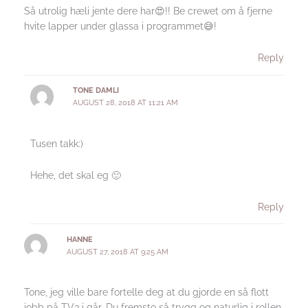
Så utrolig hæli jente dere har😍!! Be crewet om å fjerne
hvite lapper under glassa i programmet😅!
Reply
TONE DAMLI
AUGUST 28, 2018 AT 11:21 AM
Tusen takk:)
Hehe, det skal eg 🙂
Reply
HANNE
AUGUST 27, 2018 AT 9:25 AM
Tone, jeg ville bare fortelle deg at du gjorde en så flott
jobb på TV3 i går. Du fremsto så trygg og naturlig i rollen