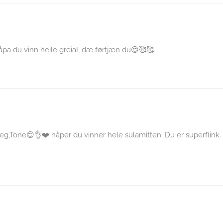
a du vinn heile greia!, dæ førtjæn du😍🥰🥰
deg,Tone😊👌❤️ håper du vinner hele sulamitten. Du er superflink.