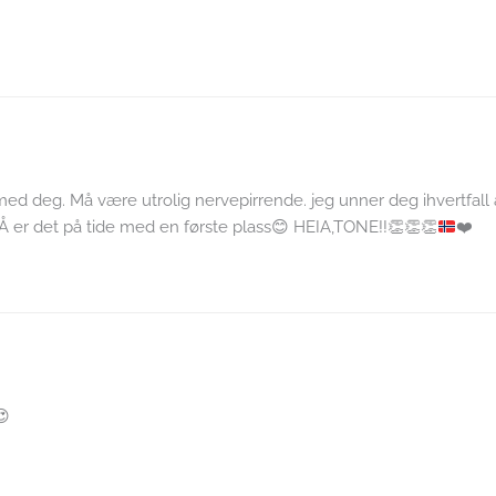
ed deg. Må være utrolig nervepirrende. jeg unner deg ihvertfall 
Å er det på tide med en første plass
😊
HEIA,TONE!!
👏
👏
👏
❤️
😍