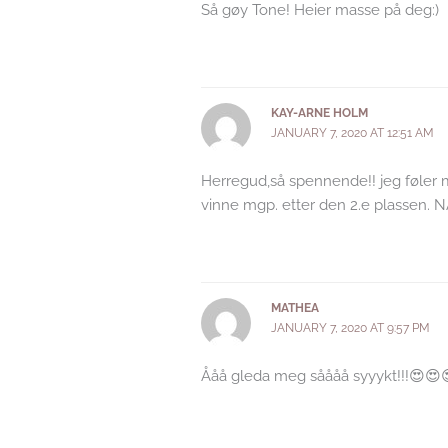
Så gøy Tone! Heier masse på deg:)
KAY-ARNE HOLM
JANUARY 7, 2020 AT 12:51 AM
Herregud,så spennende!! jeg føler m
vinne mgp. etter den 2.e plassen. N
MATHEA
JANUARY 7, 2020 AT 9:57 PM
Ååå gleda meg såååå syyykt!!!😍😍