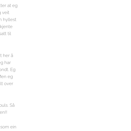
tter at eg
 veit
n hyllest
 kjente
tt til
t her å
eg har
ondt. Eg
 Men eg
lt over
puls. Så
en!!
t som ein