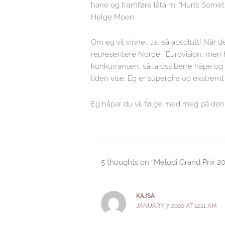
hane og framføre låta mi “Hurts Someti
Helge Moen.
Om eg vil vinne… Ja, så absolutt! Når 
representere Norge i Eurovision, men h
konkurransen, så la oss berre håpe og t
tiden vise. Eg er supergira og ekstrem
Eg håpar du vil følge med meg på denne
5 thoughts on “Melodi Grand Prix 20
KAJSA
JANUARY 7, 2020 AT 12:11 AM