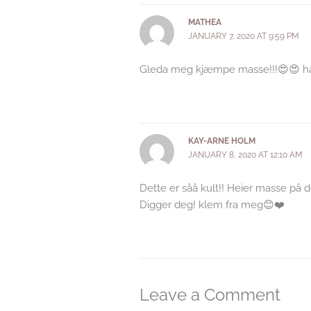
MATHEA
JANUARY 7, 2020 AT 9:59 PM
Gleda meg kjæmpe masse!!!😍😍 håp
KAY-ARNE HOLM
JANUARY 8, 2020 AT 12:10 AM
Dette er såå kult!! Heier masse på 
Digger deg! klem fra meg😊❤️
Leave a Comment