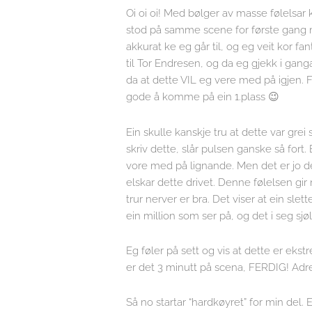
Oi oi oi! Med bølger av masse følelsar k
stod på samme scene for første gang me
akkurat ke eg går til, og eg veit kor fa
til Tor Endresen, og da eg gjekk i gan
da at dette VIL eg vere med på igjen. F
gode å komme på ein 1.plass 😉
Ein skulle kanskje tru at dette var gre
skriv dette, slår pulsen ganske så fort
vore med på lignande. Men det er jo d
elskar dette drivet. Denne følelsen g
trur nerver er bra. Det viser at ein slet
ein million som ser på, og det i seg sj
Eg føler på sett og vis at dette er eks
er det 3 minutt på scena, FERDIG! Adre
Så no startar “hardkøyret” for min del.