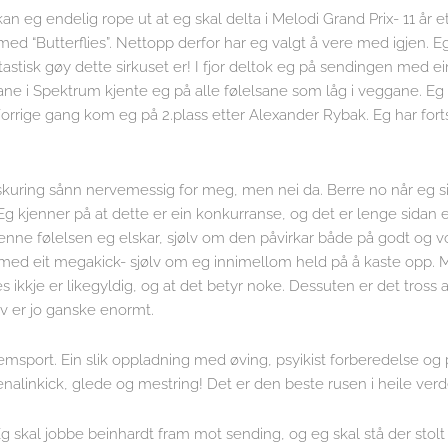
an eg endelig rope ut at eg skal delta i Melodi Grand Prix- 11 år e
d “Butterflies”. Nettopp derfor har eg valgt å vere med igjen. Eg
ntastisk gøy dette sirkuset er! I fjor deltok eg på sendingen med ei
gane i Spektrum kjente eg på alle følelsane som låg i veggane. Eg
orrige gang kom eg på 2.plass etter Alexander Rybak. Eg har fortsa
i skuring sånn nervemessig for meg, men nei da. Berre no når eg si
. Eg kjenner på at dette er ein konkurranse, og det er lenge sidan 
enne følelsen eg elskar, sjølv om den påvirkar både på godt og v
ir med eit megakick- sjølv om eg innimellom held på å kaste opp.
tes ikkje er likegyldig, og at det betyr noke. Dessuten er det tross a
ølv er jo ganske enormt.
tremsport. Ein slik oppladning med øving, psyikist forberedelse og 
nalinkick, glede og mestring! Det er den beste rusen i heile verd
 Eg skal jobbe beinhardt fram mot sending, og eg skal stå der stol