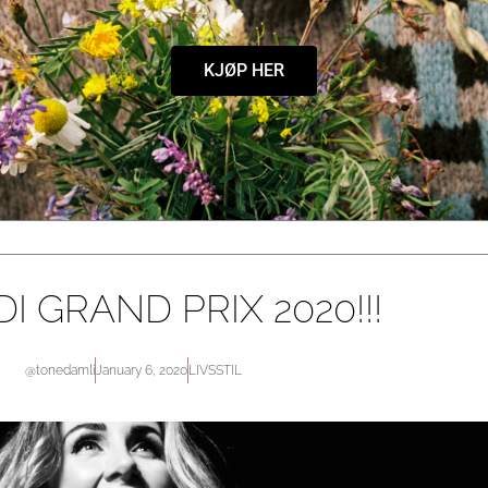
KJØP HER
I GRAND PRIX 2020!!!
@tonedamli
January 6, 2020
LIVSSTIL