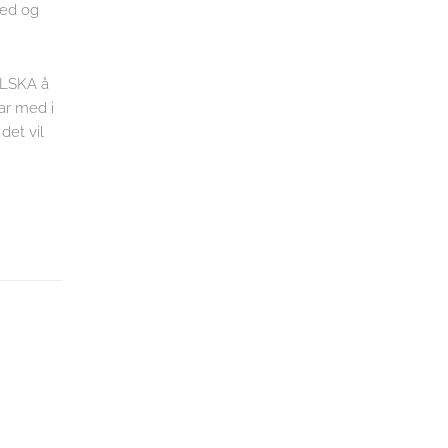
ted og
 ELSKA å
ar med i
det vil