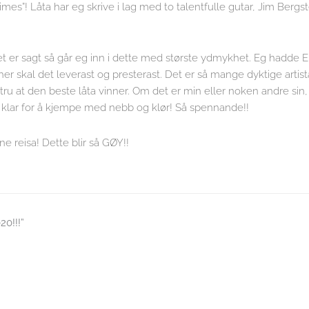
mes”! Låta har eg skrive i lag med to talentfulle gutar, Jim Bergs
det er sagt så går eg inn i dette med største ydmykhet. Eg hadde
er skal det leverast og presterast. Det er så mange dyktige artist
ru at den beste låta vinner. Om det er min eller noken andre sin, 
t klar for å kjempe med nebb og klør! Så spennande!!
 reisa! Dette blir så GØY!!
20!!!”