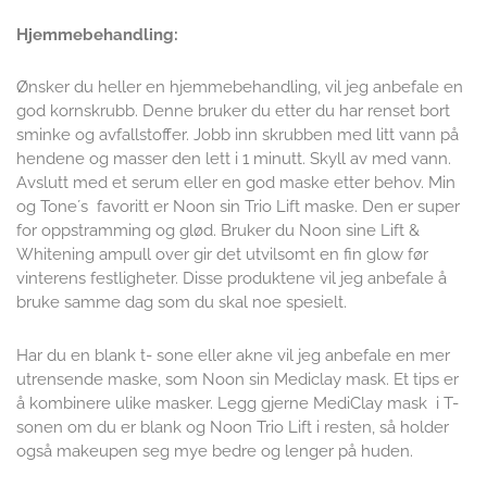
Hjemmebehandling:
Ønsker du heller en hjemmebehandling, vil jeg anbefale en
god kornskrubb. Denne bruker du etter du har renset bort
sminke og avfallstoffer. Jobb inn skrubben med litt vann på
hendene og masser den lett i 1 minutt. Skyll av med vann.
Avslutt med et serum eller en god maske etter behov. Min
og Tone´s favoritt er Noon sin Trio Lift maske. Den er super
for oppstramming og glød. Bruker du Noon sine Lift &
Whitening ampull over gir det utvilsomt en fin glow før
vinterens festligheter. Disse produktene vil jeg anbefale å
bruke samme dag som du skal noe spesielt.
Har du en blank t- sone eller akne vil jeg anbefale en mer
utrensende maske, som Noon sin Mediclay mask. Et tips er
å kombinere ulike masker. Legg gjerne MediClay mask i T-
sonen om du er blank og Noon Trio Lift i resten, så holder
også makeupen seg mye bedre og lenger på huden.