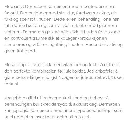
Medisinsk Dermapen kombinert med mesoterapi er min
favoritt. Denne jobber med struktur, forebygger akne, gir
fukt og spenst til huden! Dette er en behandling Tone har
fått denne høsten og som vi skal fortsette med gjennom
vinteren. Dermapen gir små nålestikk til huden for å skape
en kontrollert traume slik at kollagen-produksjonen
stimuleres og vi får en tightning i huden. Huden blir aktiv og
gir en flott glød.
Mesoterapi er små stikk med vitaminer og fukt, så dette er
den perfekte kombinasjon før julebordet. Jeg anbefaler å
gjøre behandlingen tidligst 3 dager før julebordet evt. 1 uke i
forkant.
Jeg jobber alltid ut fra hver enkelts hud og behov, så
behandlingen blir skreddersydd til akkurat deg. Dermapen
kan jeg også kombinere med andre type behandlinger som
peelinger eller laser for et optimalt resultat.