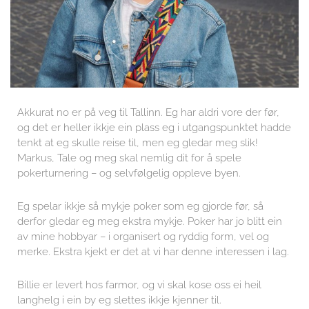
Akkurat no er på veg til Tallinn. Eg har aldri vore der før,
og det er heller ikkje ein plass eg i utgangspunktet hadde
tenkt at eg skulle reise til, men eg gledar meg slik!
Markus, Tale og meg skal nemlig dit for å spele
pokerturnering – og selvfølgelig oppleve byen.
Eg spelar ikkje så mykje poker som eg gjorde før, så
derfor gledar eg meg ekstra mykje. Poker har jo blitt ein
av mine hobbyar – i organisert og ryddig form, vel og
merke. Ekstra kjekt er det at vi har denne interessen i lag.
Billie er levert hos farmor, og vi skal kose oss ei heil
langhelg i ein by eg slettes ikkje kjenner til.