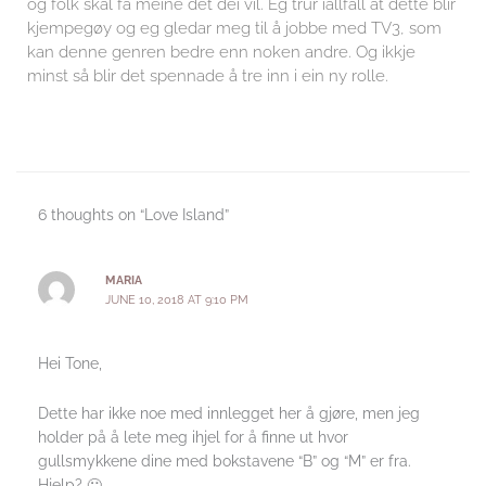
og folk skal få meine det dei vil. Eg trur iallfall at dette blir
kjempegøy og eg gledar meg til å jobbe med TV3, som
kan denne genren bedre enn noken andre. Og ikkje
minst så blir det spennade å tre inn i ein ny rolle.
6 thoughts on “Love Island”
MARIA
JUNE 10, 2018 AT 9:10 PM
Hei Tone,
Dette har ikke noe med innlegget her å gjøre, men jeg
holder på å lete meg ihjel for å finne ut hvor
gullsmykkene dine med bokstavene “B” og “M” er fra.
Hjelp? 🙂