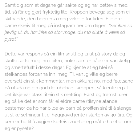
Samtidig som at dagane går sakte og eg har bøttevis med
tid, så får eg gjort fryktelig lite. Kroppen bevega seg som ei
skilpadde, den begrensa meg virkelig for tiden. Ei eldre
dame skreiv til meg på instagram her om dagen:
“Ser ikke så
jævlig ut, du har ikke så stor mage, du må slutte å være så
pysat”.
Dette var respons på ein filmsnutt eg la ut på story da eg
skulle sette meg inn i bilen, noke som er både er vanskelig
og smertefullt i desse dagar. Eg kjente at eg blei så
steikandes forbanna inni meg. Til vanlig ville eg berre
oversett ein slik kommentar, men akkurat no, med følelsane
på utsida og ein god del ubehag i kroppen, så kjente eg at
det ikkje var plass til ein slik melding. Først og fremst lurer
eg på ke det er som får ei eldre dame (tilsynelatande
bestemor da ho har bilde av barn på profilen sin) til å slenge
ut slike setningar til ei høggravid jente i starten av 30-åra. Og
kem er ho til å avgjere korleis smerter eg måtte ha eller om
eg er pysete?