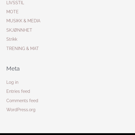
LIVSSTIL
MOTE
MUSIKK & MEDIA
SKJØNNHET
Strikk
TRENING & MAT
Meta
Log in
Entries feed
Comments feed
WordPress.org