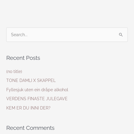
S
e
a
Recent Posts
r
c
(no title)
h
TONE DAMLI X SKAPPEL
f
Fyllesjuk uten ein dråpe alkohol
o
VERDENS FINASTE JULEGAVE
r
KEM ER DU INNI DER?
:
Recent Comments