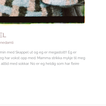
EL
nedamli
 min med Skappel ut og eg er megastolt!! Eg er
e eg har vokst opp med. Mamma strikka mykje til meg
 alltid med sokkar. No er eg heldig som har fleire