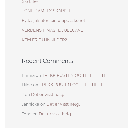
(no title)
h
TONE DAMLI X SKAPPEL
f
Fyllesjuk uten ein dråpe alkohol
o
VERDENS FINASTE JULEGAVE
r
KEM ER DU INNI DER?
:
Recent Comments
Emma
on
TREKK PUSTEN OG TELL TIL TI
Hilde
on
TREKK PUSTEN OG TELL TIL TI
J
on
Det er visst helg…
Jannicke
on
Det er visst helg…
Tone
on
Det er visst helg…