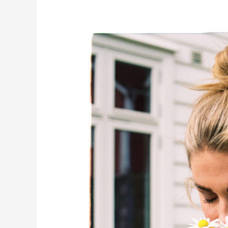
TONE
DAMLI
X
SKAPPEL