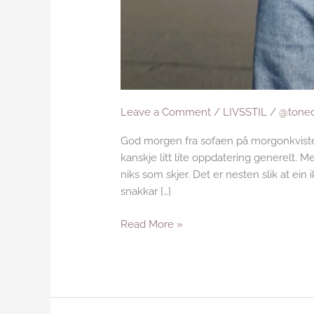
Leave a Comment
/
LIVSSTIL
/
@toned
God morgen fra sofaen på morgonkvisten.
kanskje litt lite oppdatering generelt. 
niks som skjer. Det er nesten slik at ein
snakkar […]
Read More »