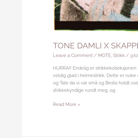
TONE DAMLI X SKAPP
Leave a Comment
/
MOTE
,
Strikk
/
@to
HURRA!! Endelig er strikkekolleksjonen
veldig glad i heimestrikk. Dette er nok
og Tale da vi var små og Besta holdt oss
strikkekyndige rundt meg, og
Read More »