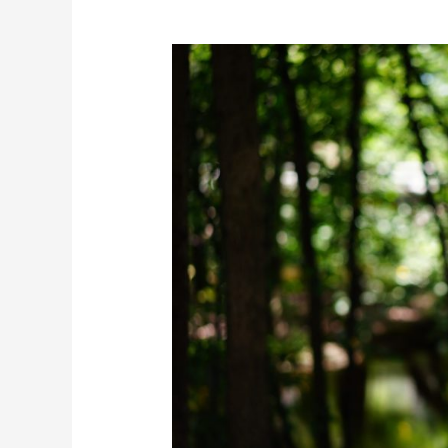
On
the
go