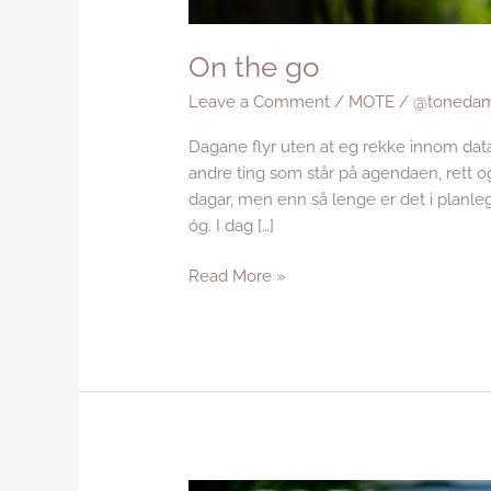
On the go
Leave a Comment
/
MOTE
/
@tonedam
Dagane flyr uten at eg rekke innom da
andre ting som står på agendaen, rett 
dagar, men enn så lenge er det i planleg
óg. I dag […]
Read More »