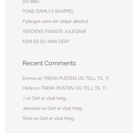
(no title)
h
TONE DAMLI X SKAPPEL
f
Fyllesjuk uten ein dråpe alkohol
o
VERDENS FINASTE JULEGAVE
r
KEM ER DU INNI DER?
:
Recent Comments
Emma
on
TREKK PUSTEN OG TELL TIL TI
Hilde
on
TREKK PUSTEN OG TELL TIL TI
J
on
Det er visst helg…
Jannicke
on
Det er visst helg…
Tone
on
Det er visst helg…