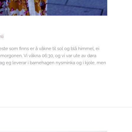
li
este som finns er å våkne til sol og blå himmel, ei
 morgonen. Vi våkna 06:30, og vi var ute av døra
 dag eg leverar i barnehagen nysminka og i kjole, men