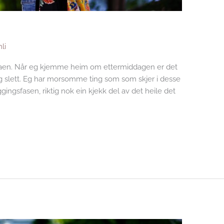
li
taen. Når eg kjemme heim om ettermiddagen er det
og slett. Eg har morsomme ting som som skjer i desse
gingsfasen, riktig nok ein kjekk del av det heile det