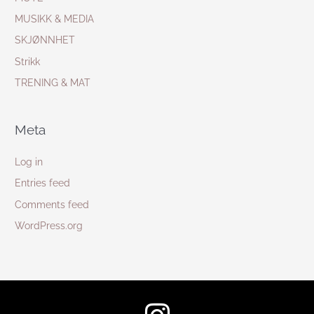
MUSIKK & MEDIA
SKJØNNHET
Strikk
TRENING & MAT
Meta
Log in
Entries feed
Comments feed
WordPress.org