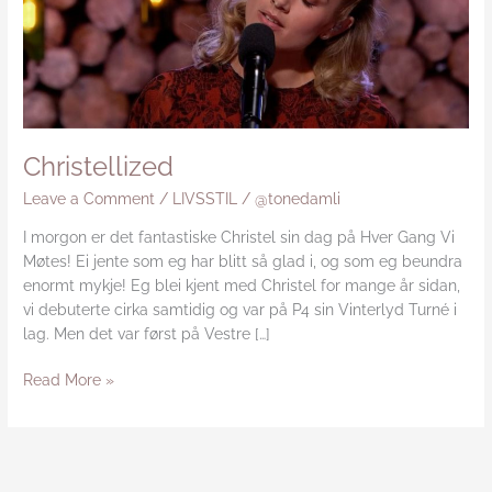
Christellized
Leave a Comment
/
LIVSSTIL
/
@tonedamli
I morgon er det fantastiske Christel sin dag på Hver Gang Vi
Møtes! Ei jente som eg har blitt så glad i, og som eg beundra
enormt mykje! Eg blei kjent med Christel for mange år sidan,
vi debuterte cirka samtidig og var på P4 sin Vinterlyd Turné i
lag. Men det var først på Vestre […]
Read More »