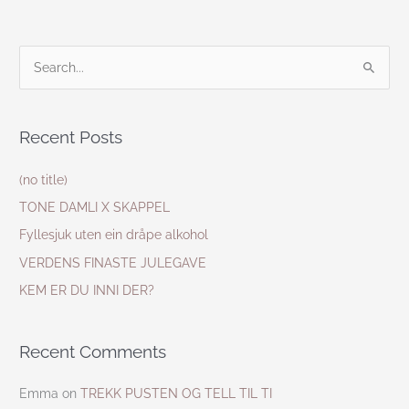
S
e
a
Recent Posts
r
c
(no title)
h
TONE DAMLI X SKAPPEL
f
Fyllesjuk uten ein dråpe alkohol
o
VERDENS FINASTE JULEGAVE
r
KEM ER DU INNI DER?
:
Recent Comments
Emma
on
TREKK PUSTEN OG TELL TIL TI