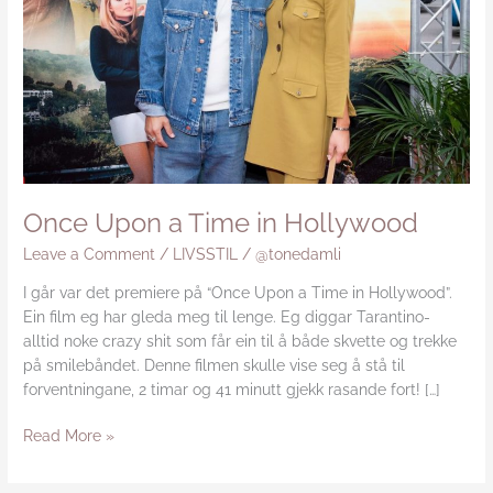
Hollywood
Once Upon a Time in Hollywood
Leave a Comment
/
LIVSSTIL
/
@tonedamli
I går var det premiere på “Once Upon a Time in Hollywood”.
Ein film eg har gleda meg til lenge. Eg diggar Tarantino-
alltid noke crazy shit som får ein til å både skvette og trekke
på smilebåndet. Denne filmen skulle vise seg å stå til
forventningane, 2 timar og 41 minutt gjekk rasande fort! […]
Read More »