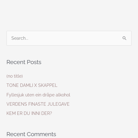
S
e
a
Recent Posts
r
c
(no title)
h
TONE DAMLI X SKAPPEL
f
Fyllesjuk uten ein dråpe alkohol
o
VERDENS FINASTE JULEGAVE
r
KEM ER DU INNI DER?
:
Recent Comments