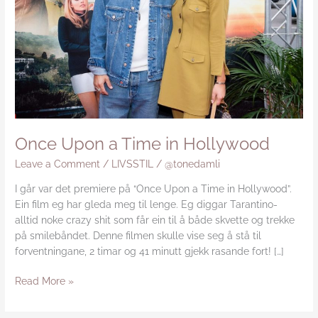
Hollywood
Once Upon a Time in Hollywood
Leave a Comment
/
LIVSSTIL
/
@tonedamli
I går var det premiere på “Once Upon a Time in Hollywood”.
Ein film eg har gleda meg til lenge. Eg diggar Tarantino-
alltid noke crazy shit som får ein til å både skvette og trekke
på smilebåndet. Denne filmen skulle vise seg å stå til
forventningane, 2 timar og 41 minutt gjekk rasande fort! […]
Read More »