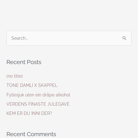
S
e
a
Recent Posts
r
c
(no title)
h
TONE DAMLI X SKAPPEL
f
Fyllesjuk uten ein dråpe alkohol
o
VERDENS FINASTE JULEGAVE
r
KEM ER DU INNI DER?
:
Recent Comments