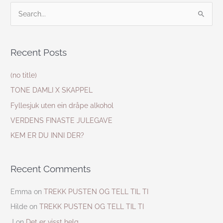
S
e
a
Recent Posts
r
c
(no title)
h
TONE DAMLI X SKAPPEL
f
Fyllesjuk uten ein dråpe alkohol
o
VERDENS FINASTE JULEGAVE
r
KEM ER DU INNI DER?
:
Recent Comments
Emma
on
TREKK PUSTEN OG TELL TIL TI
Hilde
on
TREKK PUSTEN OG TELL TIL TI
J
on
Det er visst helg…