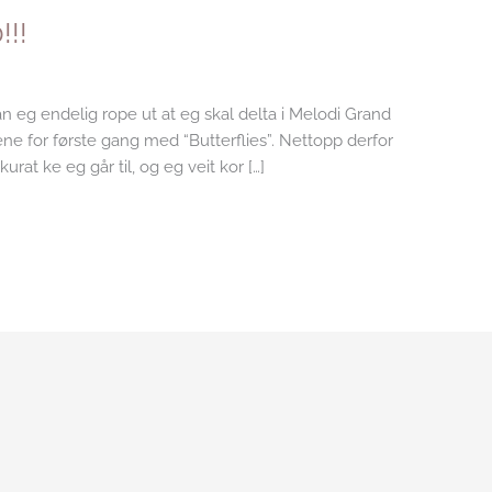
!!!
an eg endelig rope ut at eg skal delta i Melodi Grand
ene for første gang med “Butterflies”. Nettopp derfor
urat ke eg går til, og eg veit kor […]