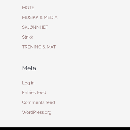
MOTE
MUSIKK & MEDIA
SKJØNNHET
Strikk
TRENING & MAT
Meta
Log in
Entries feed
Comments feed
WordPress.org