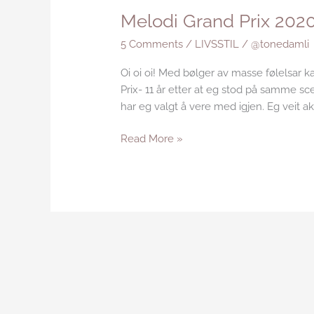
Melodi Grand Prix 2020
5 Comments
/
LIVSSTIL
/
@tonedamli
Oi oi oi! Med bølger av masse følelsar k
Prix- 11 år etter at eg stod på samme sc
har eg valgt å vere med igjen. Eg veit akk
Read More »