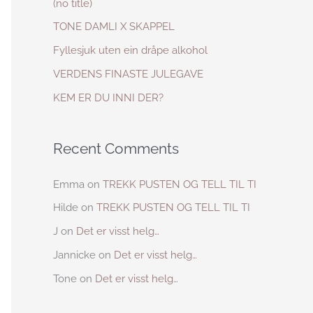
(no title)
h
TONE DAMLI X SKAPPEL
f
Fyllesjuk uten ein dråpe alkohol
o
VERDENS FINASTE JULEGAVE
r
KEM ER DU INNI DER?
:
Recent Comments
Emma
on
TREKK PUSTEN OG TELL TIL TI
Hilde
on
TREKK PUSTEN OG TELL TIL TI
J
on
Det er visst helg…
Jannicke
on
Det er visst helg…
Tone
on
Det er visst helg…