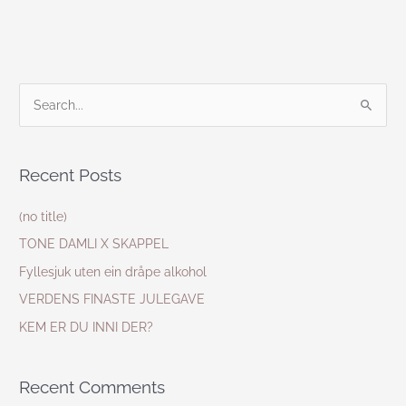
S
e
a
Recent Posts
r
c
(no title)
h
TONE DAMLI X SKAPPEL
f
Fyllesjuk uten ein dråpe alkohol
o
VERDENS FINASTE JULEGAVE
r
KEM ER DU INNI DER?
:
Recent Comments