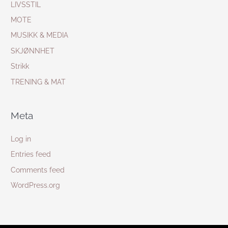
LIVSSTIL
MOTE
MUSIKK & MEDIA
SKJØNNHET
Strikk
TRENING & MAT
Meta
Log in
Entries feed
Comments feed
WordPress.org