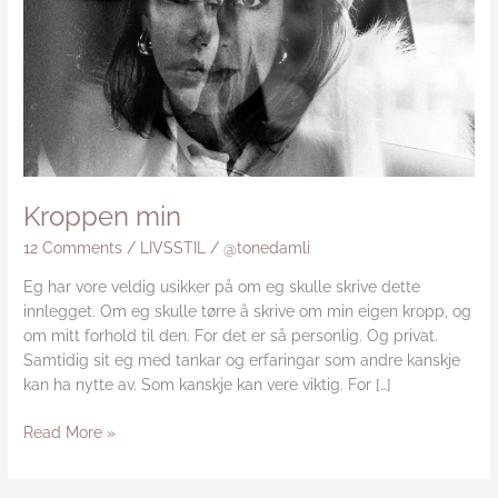
Kroppen min
12 Comments
/
LIVSSTIL
/
@tonedamli
Eg har vore veldig usikker på om eg skulle skrive dette
innlegget. Om eg skulle tørre å skrive om min eigen kropp, og
om mitt forhold til den. For det er så personlig. Og privat.
Samtidig sit eg med tankar og erfaringar som andre kanskje
kan ha nytte av. Som kanskje kan vere viktig. For […]
Read More »