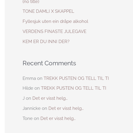
(no title)
h
TONE DAMLI X SKAPPEL
f
Fyllesjuk uten ein dråpe alkohol
o
VERDENS FINASTE JULEGAVE
r
KEM ER DU INNI DER?
:
Recent Comments
Emma
on
TREKK PUSTEN OG TELL TIL TI
Hilde
on
TREKK PUSTEN OG TELL TIL TI
J
on
Det er visst helg…
Jannicke
on
Det er visst helg…
Tone
on
Det er visst helg…