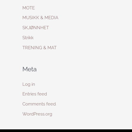
MOTE
MUSIKK & MEDIA
SKJØNNHET
Strikk
TRENING & MAT
Meta
Log in
Entries feed
Comments feed
WordPress.org