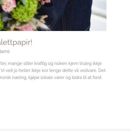
lettpapir!
amli
ter, mange sliter kraftig og noken kjem truleg ikkje
i veit jo heller ikkje kor lenge dette vil vedvare. Det
norsk næring, kjøpe lokale varer og bidra til at flest