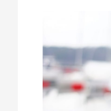
Kjøp
blomster,
ikkje
toalettpapir!