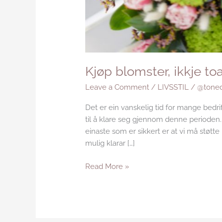
Kjøp blomster, ikkje toa
Leave a Comment
/
LIVSSTIL
/
@toned
Det er ein vanskelig tid for mange bedrif
til å klare seg gjennom denne perioden. V
einaste som er sikkert er at vi må støtte 
mulig klarar […]
Read More »