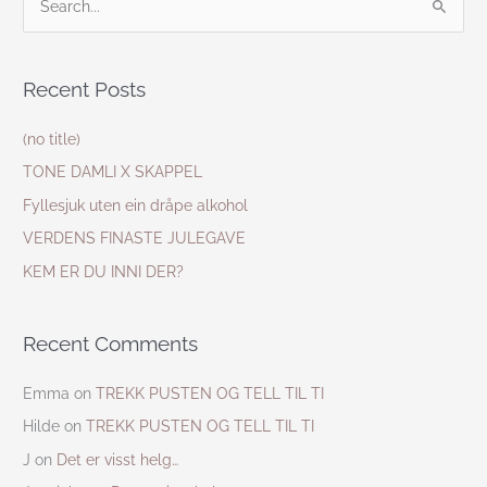
S
e
a
Recent Posts
r
c
(no title)
h
TONE DAMLI X SKAPPEL
f
Fyllesjuk uten ein dråpe alkohol
o
VERDENS FINASTE JULEGAVE
r
KEM ER DU INNI DER?
:
Recent Comments
Emma
on
TREKK PUSTEN OG TELL TIL TI
Hilde
on
TREKK PUSTEN OG TELL TIL TI
J
on
Det er visst helg…