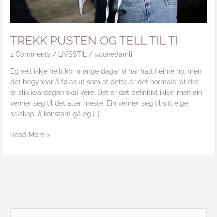
TREKK PUSTEN OG TELL TIL TI
2 Comments
/
LIVSSTIL
/
@tonedamli
Eg veit ikkje heilt kor mange dagar vi har hatt heime no, men
det begynnar å føles ut som at dette er det normale, at det
er slik kvardagen skal vere. Det er det definitivt ikkje, men ein
venner seg til det aller meste. Ein venner seg til sitt eige
selskap, å konstant gå og […]
Read More »