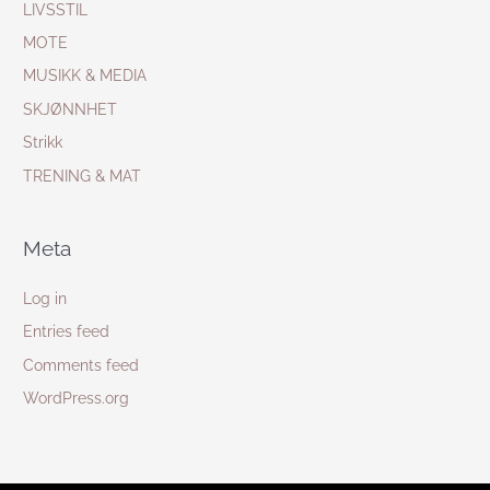
LIVSSTIL
MOTE
MUSIKK & MEDIA
SKJØNNHET
Strikk
TRENING & MAT
Meta
Log in
Entries feed
Comments feed
WordPress.org