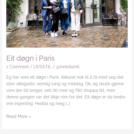
Eit døgn i Paris
1 Comment
/
LIVSSTIL
/
@tonedamli
Eg har vore eit døgn i Paris. Akkurat nok til å få med seg det
aller viktigaste, nemlig lunsj og middag. Ok, eg skulle gjerne
vore der litt lenger, sett litt meir og fått shoppa litt, men
denne gangen var det ikkje rom for det. Eit døgn er da bedre
enn ingenting. Hedda og meg […]
Read More »