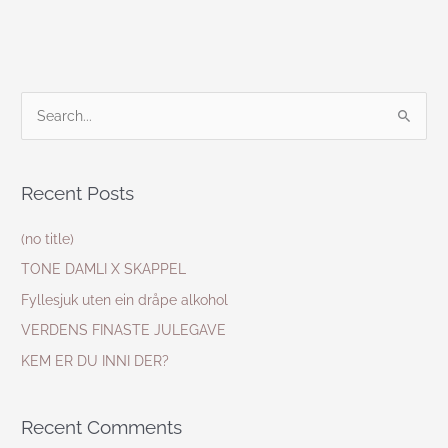
S
e
a
Recent Posts
r
c
(no title)
h
TONE DAMLI X SKAPPEL
f
Fyllesjuk uten ein dråpe alkohol
o
VERDENS FINASTE JULEGAVE
r
KEM ER DU INNI DER?
:
Recent Comments