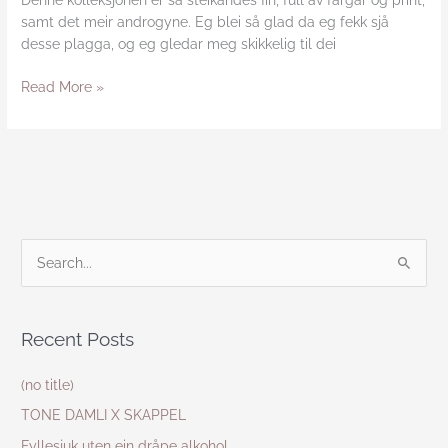
Denne kolleksjonen er så steikandes fin, full av fargar og print,
samt det meir androgyne. Eg blei så glad da eg fekk sjå
desse plagga, og eg gledar meg skikkelig til dei
Read More »
S
e
a
Recent Posts
r
c
(no title)
h
TONE DAMLI X SKAPPEL
f
Fyllesjuk uten ein dråpe alkohol