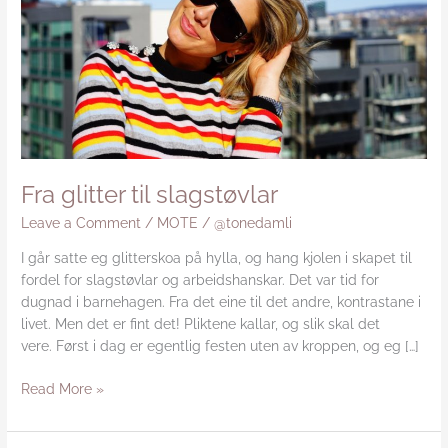
Fra glitter til slagstøvlar
Leave a Comment
/
MOTE
/
@tonedamli
I går satte eg glitterskoa på hylla, og hang kjolen i skapet til
fordel for slagstøvlar og arbeidshanskar. Det var tid for
dugnad i barnehagen. Fra det eine til det andre, kontrastane i
livet. Men det er fint det! Pliktene kallar, og slik skal det
vere. Først i dag er egentlig festen uten av kroppen, og eg […]
Read More »