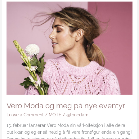
Vero
Moda
og
meg
på
nye
eventyr!
Vero Moda og meg på nye eventyr!
Leave a Comment
/
MOTE
/
@tonedamli
15. februar lanserar Vero Moda sin vårkolleksjon i alle deira
butikkar, og eg er så heldig å få vere frontfigur enda ein gang!