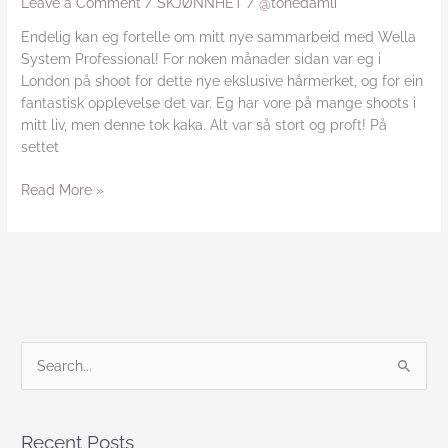
Leave a Comment
/
SKJØNNHET
/
@tonedamli
Endelig kan eg fortelle om mitt nye sammarbeid med Wella
System Professional! For noken månader sidan var eg i
London på shoot for dette nye ekslusive hårmerket, og for ein
fantastisk opplevelse det var. Eg har vore på mange shoots i
mitt liv, men denne tok kaka. Alt var så stort og proft! På
settet
Read More »
S
e
a
Recent Posts