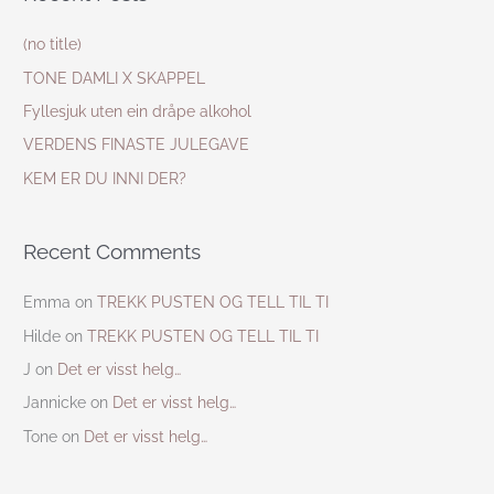
r
c
(no title)
h
TONE DAMLI X SKAPPEL
f
Fyllesjuk uten ein dråpe alkohol
o
VERDENS FINASTE JULEGAVE
r
KEM ER DU INNI DER?
:
Recent Comments
Emma
on
TREKK PUSTEN OG TELL TIL TI
Hilde
on
TREKK PUSTEN OG TELL TIL TI
J
on
Det er visst helg…
Jannicke
on
Det er visst helg…
Tone
on
Det er visst helg…