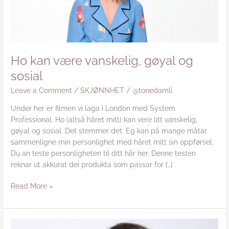
og
sosial
Ho kan være vanskelig, gøyal og
sosial
Leave a Comment
/
SKJØNNHET
/
@tonedamli
Under her er filmen vi laga i London med System
Professional. Ho (altså håret mitt) kan vere litt vanskelig,
gøyal og sosial. Det stemmer det. Eg kan på mange måtar
sammenligne min personlighet med håret mitt sin oppførsel.
Du an teste personligheten til ditt hår her. Denne testen
reknar ut akkurat dei produkta som passar for […]
Read More »
System