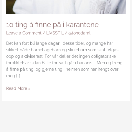
10 ting å finne på i karantene
Leave a Comment
/
LIVSSTIL
/
@tonedamli
Det kan fort bli lange dagar i desse tider, og mange har
sikkert både barnehagebarn og skulebarn som skal følgas
opp og aktiviserast. For vår del er det ingen obligatoriske
forpliktelsar sidan Billie fortsatt går i bananis. Men eg treng
å finne på ting, og gjerne ting i heimen som har hengt over
meg […]
Read More »