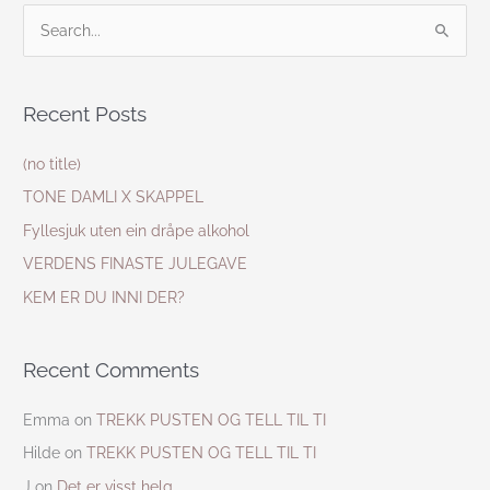
S
e
a
Recent Posts
r
c
(no title)
h
TONE DAMLI X SKAPPEL
f
Fyllesjuk uten ein dråpe alkohol
o
VERDENS FINASTE JULEGAVE
r
KEM ER DU INNI DER?
:
Recent Comments
Emma
on
TREKK PUSTEN OG TELL TIL TI
Hilde
on
TREKK PUSTEN OG TELL TIL TI
J
on
Det er visst helg…