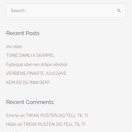
S
e
a
Recent Posts
r
c
(no title)
h
TONE DAMLI X SKAPPEL
f
Fyllesjuk uten ein dråpe alkohol
o
VERDENS FINASTE JULEGAVE
r
KEM ER DU INNI DER?
:
Recent Comments
Emma
on
TREKK PUSTEN OG TELL TIL TI
Hilde
on
TREKK PUSTEN OG TELL TIL TI