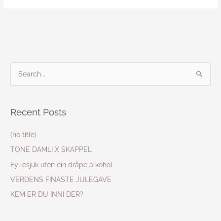
S
e
a
Recent Posts
r
c
(no title)
h
TONE DAMLI X SKAPPEL
f
Fyllesjuk uten ein dråpe alkohol
o
VERDENS FINASTE JULEGAVE
r
KEM ER DU INNI DER?
: