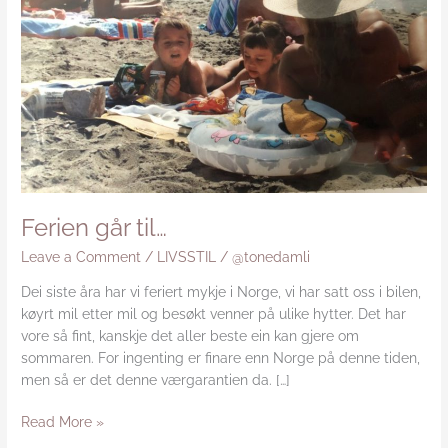
Ferien går til…
Leave a Comment
/
LIVSSTIL
/
@tonedamli
Dei siste åra har vi feriert mykje i Norge, vi har satt oss i bilen,
køyrt mil etter mil og besøkt venner på ulike hytter. Det har
vore så fint, kanskje det aller beste ein kan gjere om
sommaren. For ingenting er finare enn Norge på denne tiden,
men så er det denne værgarantien da. […]
Read More »