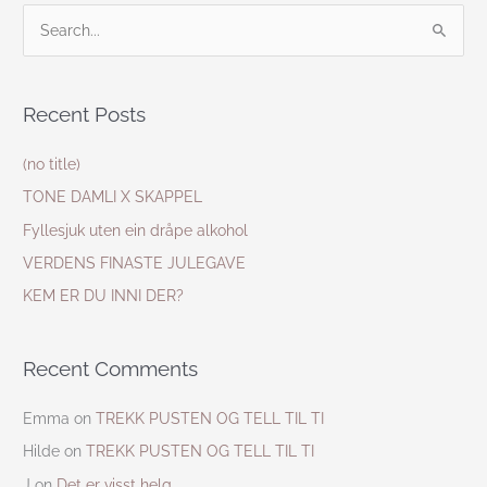
S
e
a
Recent Posts
r
c
(no title)
h
TONE DAMLI X SKAPPEL
f
Fyllesjuk uten ein dråpe alkohol
o
VERDENS FINASTE JULEGAVE
r
KEM ER DU INNI DER?
:
Recent Comments
Emma
on
TREKK PUSTEN OG TELL TIL TI
Hilde
on
TREKK PUSTEN OG TELL TIL TI
J
on
Det er visst helg…