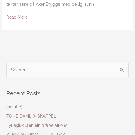
takterrasse på Aker Brygge med deilig, sunn
Read More »
S
e
a
Recent Posts
r
c
(no title)
h
TONE DAMLI X SKAPPEL
f
Fyllesjuk uten ein dråpe alkohol
o
VERDENS FINASTE JULEGAVE