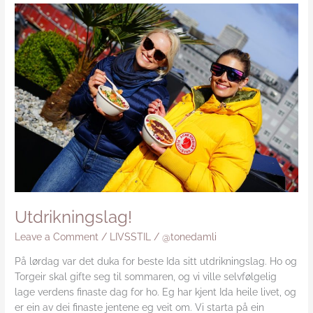
Utdrikningslag!
Utdrikningslag!
Leave a Comment
/
LIVSSTIL
/
@tonedamli
På lørdag var det duka for beste Ida sitt utdrikningslag. Ho og
Torgeir skal gifte seg til sommaren, og vi ville selvfølgelig
lage verdens finaste dag for ho. Eg har kjent Ida heile livet, og
er ein av dei finaste jentene eg veit om. Vi starta på ein