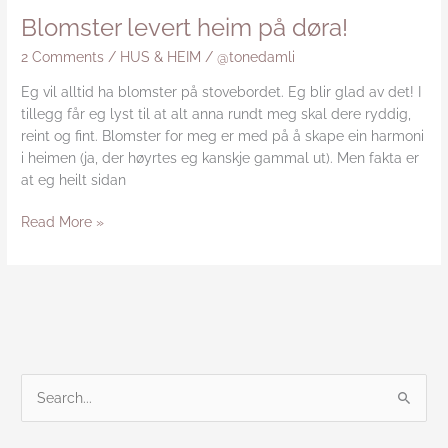
Blomster levert heim på døra!
2 Comments
/
HUS & HEIM
/
@tonedamli
Eg vil alltid ha blomster på stovebordet. Eg blir glad av det! I
tillegg får eg lyst til at alt anna rundt meg skal dere ryddig,
reint og fint. Blomster for meg er med på å skape ein harmoni
i heimen (ja, der høyrtes eg kanskje gammal ut). Men fakta er
at eg heilt sidan
Read More »
S
e