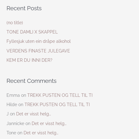
a
Recent Posts
r
c
(no title)
h
TONE DAMLI X SKAPPEL
f
Fyllesjuk uten ein dråpe alkohol
o
VERDENS FINASTE JULEGAVE
r
KEM ER DU INNI DER?
:
Recent Comments
Emma
on
TREKK PUSTEN OG TELL TIL TI
Hilde
on
TREKK PUSTEN OG TELL TIL TI
J
on
Det er visst helg…
Jannicke
on
Det er visst helg…
Tone
on
Det er visst helg…