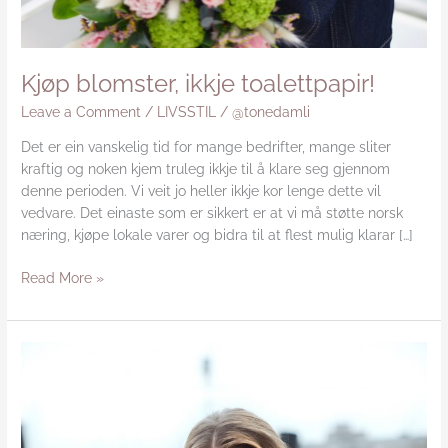
Kjøp blomster, ikkje toalettpapir!
Leave a Comment
/
LIVSSTIL
/
@tonedamli
Det er ein vanskelig tid for mange bedrifter, mange sliter
kraftig og noken kjem truleg ikkje til å klare seg gjennom
denne perioden. Vi veit jo heller ikkje kor lenge dette vil
vedvare. Det einaste som er sikkert er at vi må støtte norsk
næring, kjøpe lokale varer og bidra til at flest mulig klarar […]
Read More »
Musikk
og
blomster-
killer
kombo!