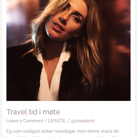
Travel tid i møte
Leave a Comment
/
LIVSSTIL
/
@tonedamli
Eg som vanligvis elskar mandagar, men denne starta litt