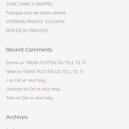
h
TONE DAMLI X SKAPPEL
f
Fyllesjuk uten ein dråpe alkohol
o
VERDENS FINASTE JULEGAVE
r
KEM ER DU INNI DER?
:
Recent Comments
Emma
on
TREKK PUSTEN OG TELL TIL TI
Hilde
on
TREKK PUSTEN OG TELL TIL TI
J
on
Det er visst helg…
Jannicke
on
Det er visst helg…
Tone
on
Det er visst helg…
Archives