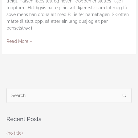
treigt. Halsen føles tett og hoven, kroppen er slettes ikkje i
toppform. Heldigvis har eg ein snill kjæreste som lot meg få
sove mens han ordna alt med Billie før barnehagen. Skrotten
måtte til slutt opp, så etter ein lang dusj og eit par
penselstrøk i
Read More »
S
e
a
Recent Posts
r
c
(no title)