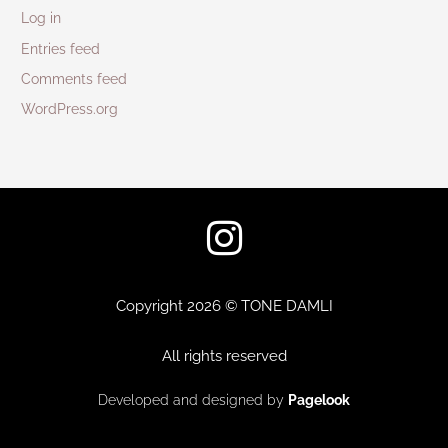
Log in
Entries feed
Comments feed
WordPress.org
I
n
s
Copyright 2026 © TONE DAMLI
t
All rights reserved
a
Developed and designed by
Pagelook
g