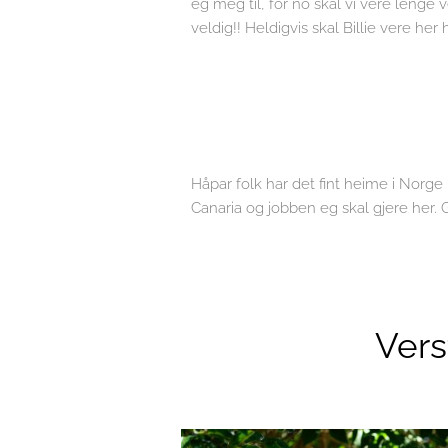
eg meg til, for no skal vi vere lenge 
veldig!! Heldigvis skal Billie vere her
Håpar folk har det fint heime i Norge
Canaria og jobben eg skal gjere her.
Vers