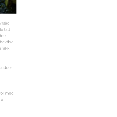
innsåg
e tatt
adde
hektisk;
g rakk
 pudder
 for meg
 å