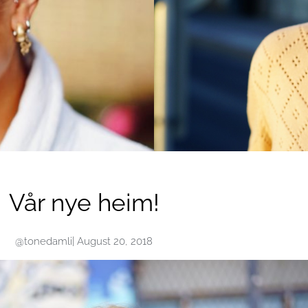
Det er visst helg…
March 20, 2020
•
LIVSSTIL
Page
Page
Page
Page
Page
Vår nye heim!
@tonedamli
|
August 20, 2018