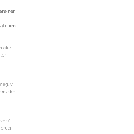
ere her
prate om
ganske
ter
meg. Vi
bord der
over å
 gruar