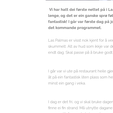
Vi har hatt dei første nettet på i
lenge, og det er ein ganske sprø føl
fantastisk! I går var første dag på
det kommande programmet.
Las Palmas er visst nok kjent for å v
skummelt. Alt av hud som ikkje var de
endt dag. Skal passe på å bruke god
I går var vi ute på restaurant heile 
åt på ein fantastisk liten plass som h
minst ein gang i veka.
I dag er det fri, og vi skal bruke dag
finne ei fin strand. Må utnytte dagan