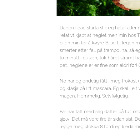
Dagen i dag starta slik eg hatar alle
relativt kjapt at negletimen min hos T
bilen min for å køyre Billie til leg
smerter etter fall på trampolina, så e
to minutt i dusjen, tok håret stramt ba
det, neglene er er fine som aldri før! 
No har eg endelig fått i meg frokost (s
og klasja på litt mascara. Eg skal i ei
magen. Hemmelig. Selvfølgelig.
Far har tatt med seg datter på tur, mo
sjølv! Det må vere fire år sidan sist. D
legge meg klokka 8 fordi eg kjeda m