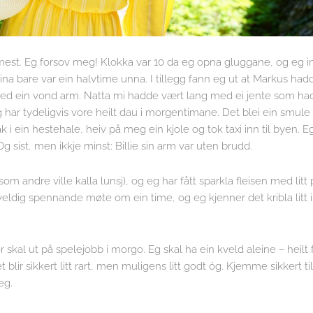
r mest. Eg forsov meg! Klokka var 10 da eg opna gluggane, og eg 
ina bare var ein halvtime unna. I tillegg fann eg ut at Markus hadd
en med ein vond arm. Natta mi hadde vært lang med ei jente som h
g har tydeligvis vore heilt dau i morgentimane. Det blei ein smule 
k i ein hestehale, heiv på meg ein kjole og tok taxi inn til byen. E
Og sist, men ikkje minst: Billie sin arm var uten brudd.
om andre ville kalla lunsj), og eg har fått sparkla fleisen med litt
t veldig spennande møte om ein time, og eg kjenner det kribla litt i
r skal ut på spelejobb i morgo. Eg skal ha ein kveld aleine – heilt
et blir sikkert litt rart, men muligens litt godt óg. Kjemme sikkert til
eg.