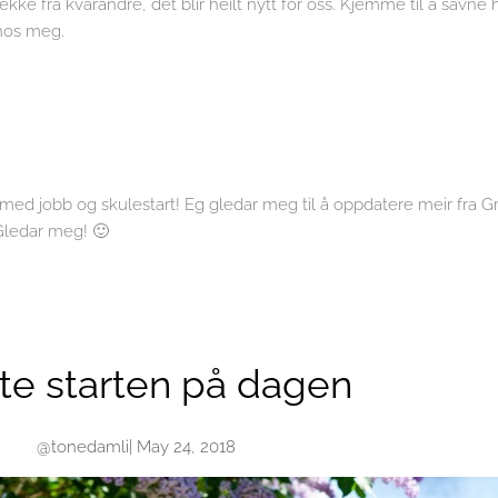
vekke fra kvarandre, det blir heilt nytt for oss. Kjemme til å savne
 hos meg.
 med jobb og skulestart! Eg gledar meg til å oppdatere meir fra G
 Gledar meg! 🙂
te starten på dagen
@tonedamli
|
May 24, 2018