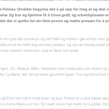
 Las Palmas. Omsider begynna det å gå opp for meg at eg skal v
else. Eg trur eg kjemme til å trives godt, og arbeidsplassen er
 jobb der vi spelte inn ein liten promo og møtte pressen for å 
ere ein god del overskya, og det fekk eg merke i går at kan vere 
kka med kle fekk seg ein real solstøyt, og eg var rimelig svidd et
t med solkrem framover- sola er sterk her nede!
gjengen. AG, Markus, Billie, Sebastian som jobba på Love Island og 
eite “La Barra” der dei serverte gourmet tapas. Trur eg må ha fast 
en på å bli meir kjent med byen og øya. Tenker at vi skal køyre sør
e no mens Markus er her, for snart reiser han heim for å jobbe. Det