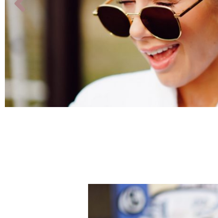
10 ting å finne på i karantene
March 24, 2020
•
LIVSSTIL