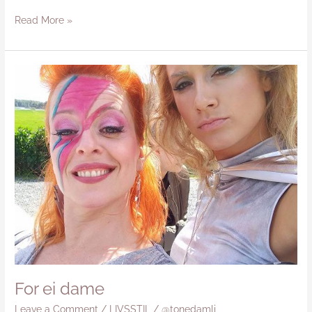
Read More »
For
ei
dame
For ei dame
Leave a Comment
/
LIVSSTIL
/
@tonedamli