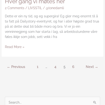
Hver gang vi møtes her
2 Comments
/
LIVSSTIL
/
@tonedamli
Dette er ein ny tid, og eg supergira! Eg gler meg enormt til å
ta fatt på Dailystory-eventyret, og har i aller høgste grad trua
på at dette skal bli både moro og bra. Vi er jo ein
venninnegjeng som har starta i lag, så arbeidsstundene våre
føles ikkje som jobb, sett vekk i fra
Read More »
←
Previous
1
…
4
5
6
Next
→
S