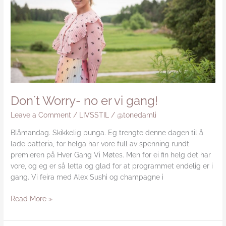
vi
gang!
Don´t Worry- no er vi gang!
Leave a Comment
/
LIVSSTIL
/
@tonedamli
Blåmandag. Skikkelig punga. Eg trengte denne dagen til å
lade batteria, for helga har vore full av spenning rundt
premieren på Hver Gang Vi Møtes. Men for ei fin helg det har
vore, og eg er så letta og glad for at programmet endelig er i
gang. Vi feira med Alex Sushi og champagne i
Read More »