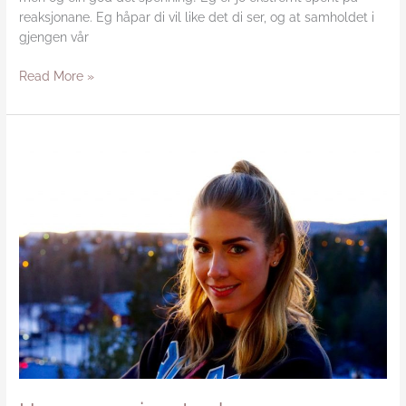
reaksjonane. Eg håpar di vil like det di ser, og at samholdet i
gjengen vår
Read More »
Hver
gang
vi
møtes
her