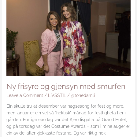
frisyre
og
gjensyn
med
smurfen
Ny frisyre og gjensyn med smurfen
Leave a Comment
/
LIVSSTIL
/
@tonedamli
Ein skulle tru at desember var høgsesong for fest og moro,
men januar er ein vel så “hektisk” månad for festligheta her i
gården. Forrige søndag var det Kjendisgalla på Grand Hotel,
og på torsdag var det Costume Awards – som i mine auger er
ein av dei aller kjekkaste festane. Eg var riktig nok