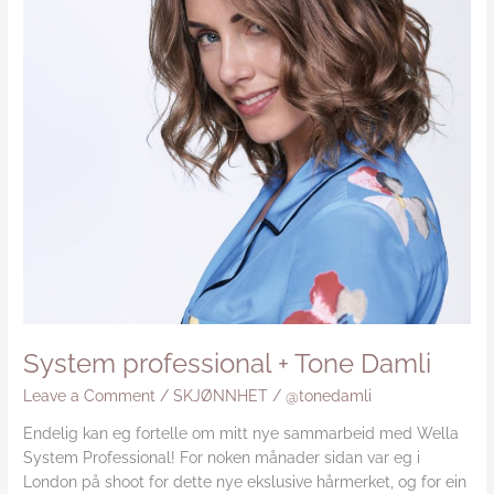
System professional + Tone Damli
Leave a Comment
/
SKJØNNHET
/
@tonedamli
Endelig kan eg fortelle om mitt nye sammarbeid med Wella
System Professional! For noken månader sidan var eg i
London på shoot for dette nye ekslusive hårmerket, og for ein