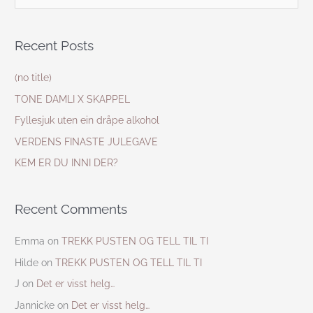
e
a
Recent Posts
r
c
(no title)
h
TONE DAMLI X SKAPPEL
f
Fyllesjuk uten ein dråpe alkohol
o
VERDENS FINASTE JULEGAVE
r
KEM ER DU INNI DER?
:
Recent Comments
Emma
on
TREKK PUSTEN OG TELL TIL TI
Hilde
on
TREKK PUSTEN OG TELL TIL TI
J
on
Det er visst helg…
Jannicke
on
Det er visst helg…